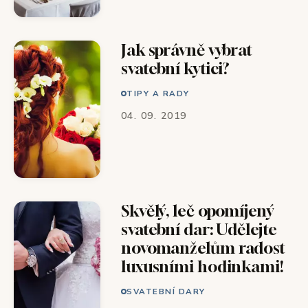
Jak správně vybrat
svatební kytici?
TIPY A RADY
04. 09. 2019
Skvělý, leč opomíjený
svatební dar: Udělejte
novomanželům radost
luxusními hodinkami!
SVATEBNÍ DARY