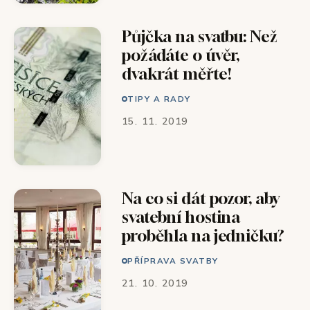
Půjčka na svatbu: Než
požádáte o úvěr,
dvakrát měřte!
TIPY A RADY
15. 11. 2019
Na co si dát pozor, aby
svatební hostina
proběhla na jedničku?
PŘÍPRAVA SVATBY
21. 10. 2019