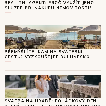
REALITNÍ AGENT: PROČ VYUŽÍT JEHO
SLUŽEB PŘI NÁKUPU NEMOVITOSTI?
PŘEMÝŠLÍTE, KAM NA SVATEBNÍ
CESTU? VYZKOUŠEJTE BULHARSKO
SVATBA NA HRADĚ: POHÁDKOVÝ DEN,
KTERÝ SI BUDETE PAMATOVAT NAVŽDY