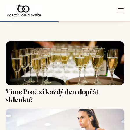
Víno: Proč si každý den dopřát
sklenku?