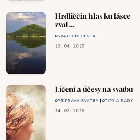
Hrdliččin hlas ku lásce
zval ...
SVATEBNÍ CESTA
13. 04. 2015
Líčení a účesy na svatbu
|
PŘÍPRAVA SVATBY
TIPY A RADY
14. 02. 2015