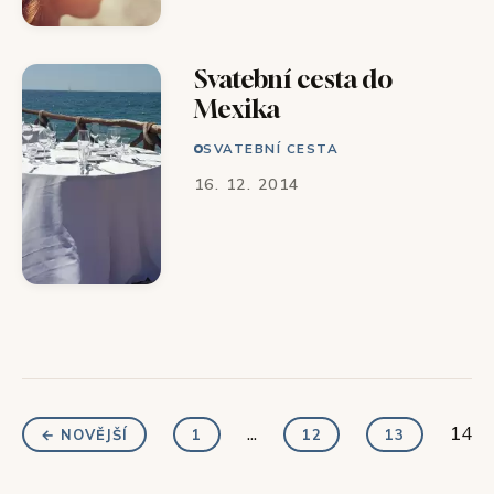
Svatební cesta do
Mexika
SVATEBNÍ CESTA
16. 12. 2014
...
14
← NOVĚJŠÍ
1
12
13