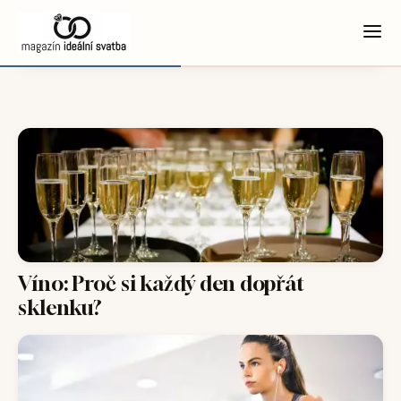
Víno: Proč si každý den dopřát
sklenku?