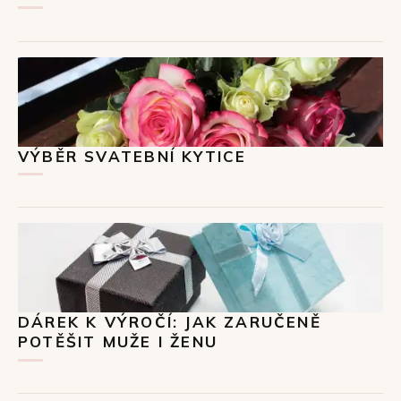
VÝBĚR SVATEBNÍ KYTICE
DÁREK K VÝROČÍ: JAK ZARUČENĚ
POTĚŠIT MUŽE I ŽENU