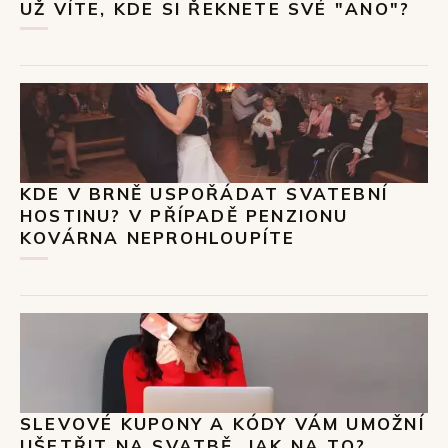
UŽ VÍTE, KDE SI ŘEKNETE SVÉ "ANO"?
KDE V BRNĚ USPOŘÁDAT SVATEBNÍ
HOSTINU? V PŘÍPADĚ PENZIONU
KOVÁRNA NEPROHLOUPÍTE
SLEVOVÉ KUPONY A KÓDY VÁM UMOŽNÍ
UŠETŘIT NA SVATBĚ. JAK NA TO?