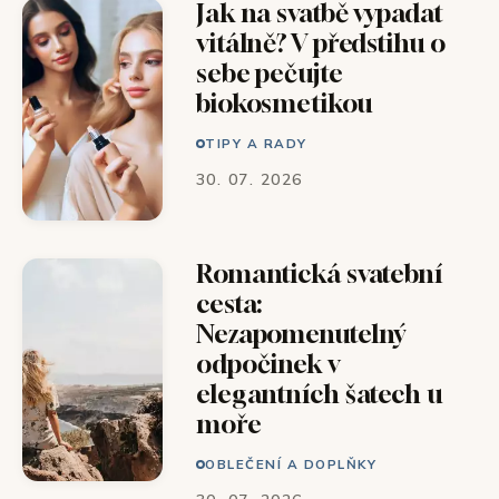
Jak na svatbě vypadat
vitálně? V předstihu o
sebe pečujte
biokosmetikou
TIPY A RADY
30. 07. 2026
Romantická svatební
cesta:
Nezapomenutelný
odpočinek v
elegantních šatech u
moře
OBLEČENÍ A DOPLŇKY