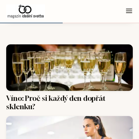
Víno: Proč si každý den dopřát
sklenku?