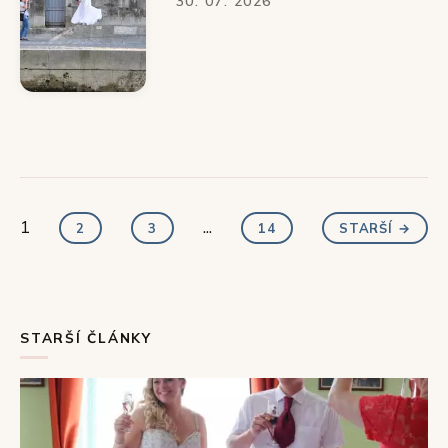
30. 07. 2026
1
...
2
3
14
STARŠÍ →
STARŠÍ ČLÁNKY