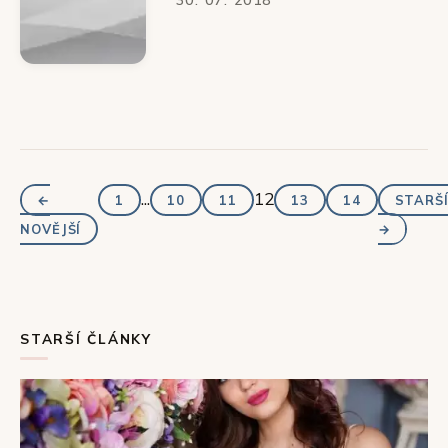
...
12
←
1
10
11
13
14
STARŠ
NOVĚJŠÍ
→
STARŠÍ ČLÁNKY