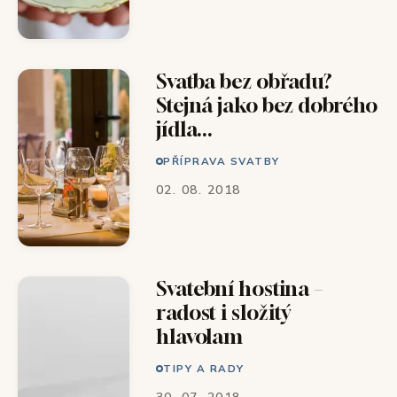
Svatba bez obřadu?
Stejná jako bez dobrého
jídla...
PŘÍPRAVA SVATBY
02. 08. 2018
Svatební hostina –
radost i složitý
hlavolam
TIPY A RADY
30. 07. 2018