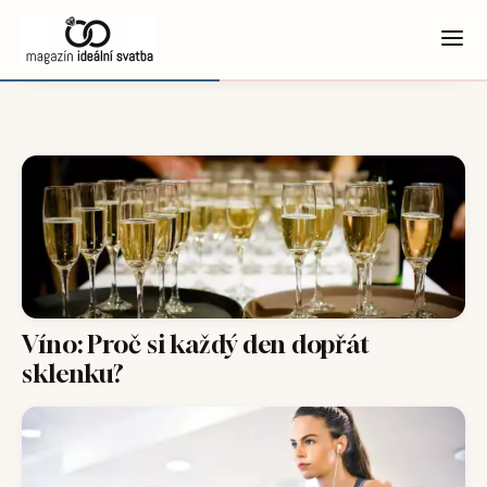
Víno: Proč si každý den dopřát
sklenku?