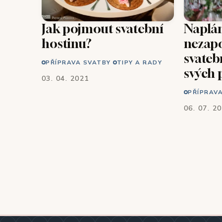
Jak pojmout svatební
Naplá
hostinu?
nezap
svateb
PŘÍPRAVA SVATBY
TIPY A RADY
svých 
03. 04. 2021
PŘÍPRAV
06. 07. 2