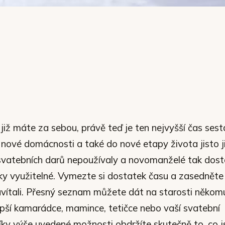
již máte za sebou, právě teď je ten nejvyšší čas sest
nové domácnosti a také do nové etapy života jisto j
svatebních darů nepoužívaly a novomanželé tak dosta
cky využitelné. Vymezte si dostatek času a zasedněte
uvítali. Přesný seznam můžete dát na starosti někom
jlepší kamarádce, mamince, tetičce nebo vaší svatební
ky výše uvedené možnosti obdržíte skutečně to, co js