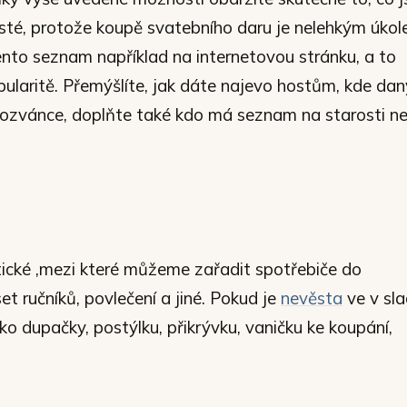
osté, protože koupě svatebního daru je nelehkým úkol
ento seznam například na internetovou stránku, a to
pularitě. Přemýšlíte, jak dáte najevo hostům, kde dan
 pozvánce, doplňte také kdo má seznam na starosti n
tické ,mezi které můžeme zařadit spotřebiče do
t ručníků, povlečení a jiné. Pokud je
nevěsta
ve v sl
o dupačky, postýlku, přikrývku, vaničku ke koupání,