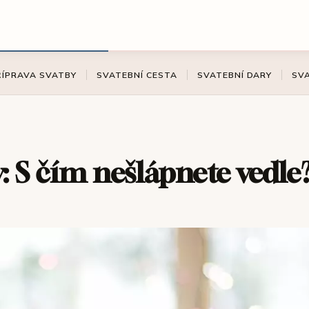
ŘÍPRAVA SVATBY
SVATEBNÍ CESTA
SVATEBNÍ DARY
SV
: S čím nešlápnete vedle