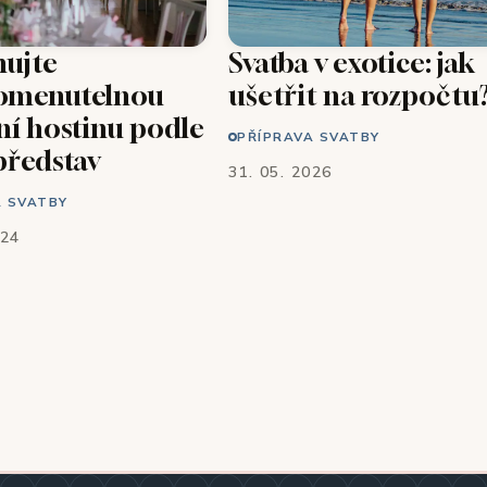
nujte
Svatba v exotice: jak
omenutelnou
ušetřit na rozpočtu
ní hostinu podle
PŘÍPRAVA SVATBY
představ
31. 05. 2026
A SVATBY
024