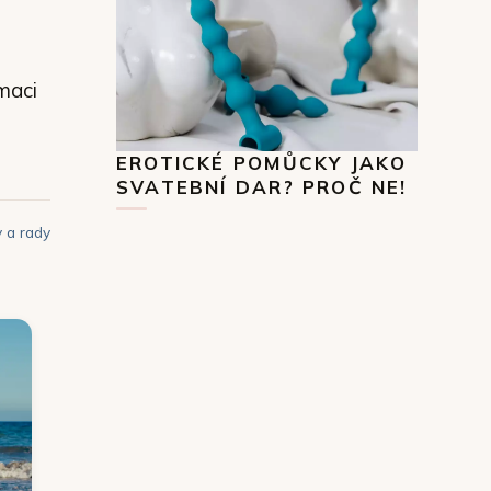
rmaci
EROTICKÉ POMŮCKY JAKO
SVATEBNÍ DAR? PROČ NE!
y a rady