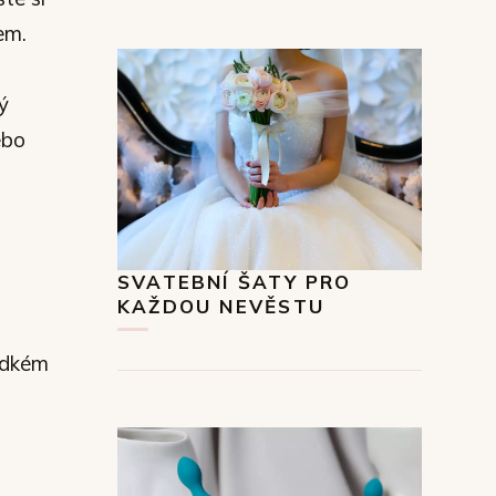
em.
ý
ebo
SVATEBNÍ ŠATY PRO
KAŽDOU NEVĚSTU
adkém