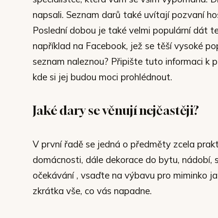
napsali. Seznam darů také uvítají pozvaní h
Poslední dobou je také velmi populární dát t
například na Facebook, jež se těší vysoké po
seznam naleznou? Připište tuto informaci k
kde si jej budou moci prohlédnout.
Jaké dary se věnují nejčastěji?
V první řadě se jedná o předměty zcela prak
domácnosti, dále dekorace do bytu, nádobí, se
očekávání , vsaďte na výbavu pro miminko jak
zkrátka vše, co vás napadne.