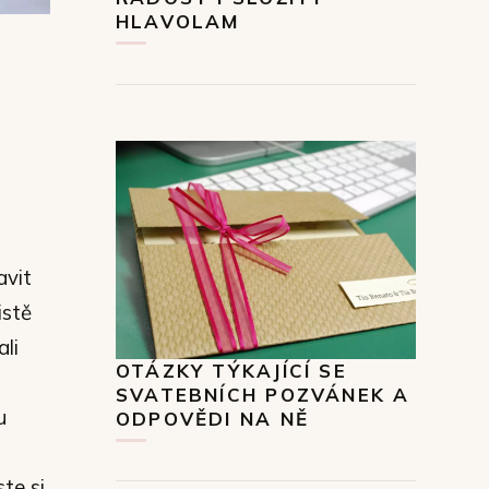
HLAVOLAM
avit
istě
li
OTÁZKY TÝKAJÍCÍ SE
SVATEBNÍCH POZVÁNEK A
u
ODPOVĚDI NA NĚ
te si