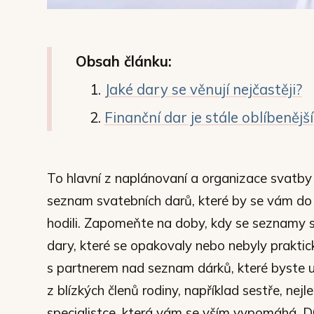
Obsah článku:
Jaké dary se věnují nejčastěji?
Finanční dar je stále oblíbenější
To hlavní z naplánovaní a organizace svatby 
seznam svatebních darů, které by se vám do 
hodili. Zapomeňte na doby, kdy se seznamy 
dary, které se opakovaly nebo nebyly prakti
s partnerem nad seznam dárků, které byste 
z blízkých členů rodiny, například sestře, ne
specialistce, která vám se vším vypomáhá. Dí