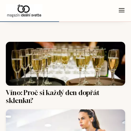
Víno: Proč si každý den dopřát
sklenku?