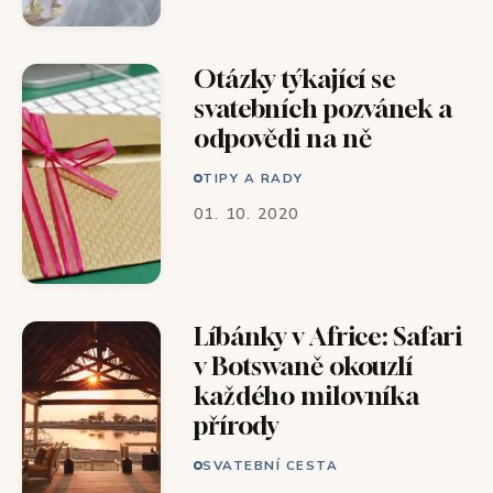
Otázky týkající se
svatebních pozvánek a
odpovědi na ně
TIPY A RADY
01. 10. 2020
Líbánky v Africe: Safari
v Botswaně okouzlí
každého milovníka
přírody
SVATEBNÍ CESTA