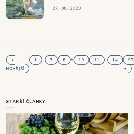
27. 08. 2020
...
9
...
←
1
7
8
10
11
14
ST
NOVĚJŠÍ
→
STARŠÍ ČLÁNKY