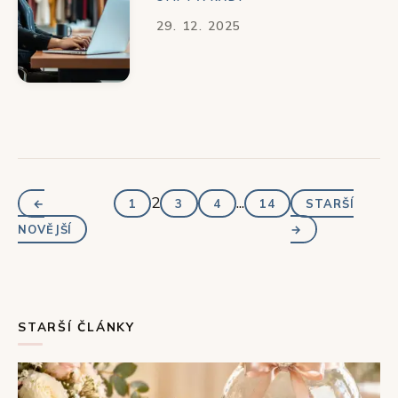
29. 12. 2025
2
...
←
1
3
4
14
STARŠÍ
NOVĚJŠÍ
→
STARŠÍ ČLÁNKY