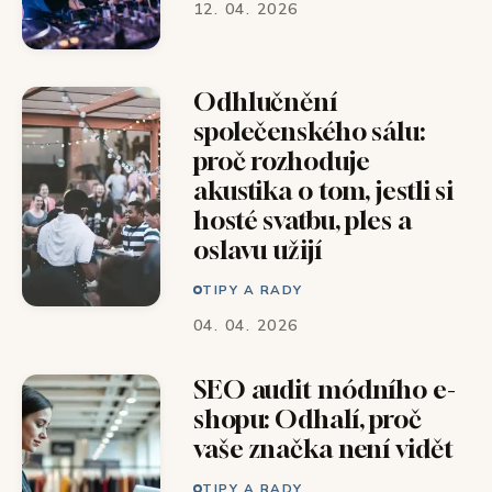
12. 04. 2026
Odhlučnění
společenského sálu:
proč rozhoduje
akustika o tom, jestli si
hosté svatbu, ples a
oslavu užijí
TIPY A RADY
04. 04. 2026
SEO audit módního e-
shopu: Odhalí, proč
vaše značka není vidět
TIPY A RADY