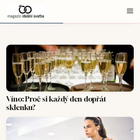
Víno: Proč si každý den dopřát
sklenku?