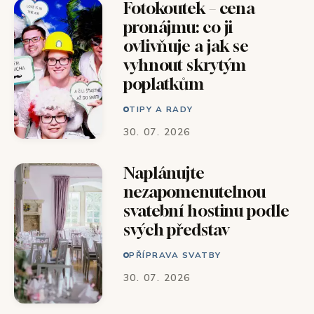
Fotokoutek – cena
pronájmu: co ji
ovlivňuje a jak se
vyhnout skrytým
poplatkům
TIPY A RADY
30. 07. 2026
Naplánujte
nezapomenutelnou
svatební hostinu podle
svých představ
PŘÍPRAVA SVATBY
30. 07. 2026