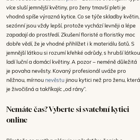
více sluší jemnější květiny, pro ženy tmavší pleti je
vhodná spíše výrazná kytice. Co se týče skladby květin,
sezónní jsou vždy lepší, protože vychází levněji a lépe
zapadají do prostředí. Zkušení floristé a floristky moc
dobře vědí, že je vhodné přihlížet i k materiálu šatů. S
jemnější látkou si rozumí křehké odrůdy, s hrubší látkou
ladí luční a domácí květiny. A pozor – neméně důležitá
je povaha nevěsty. Kovaný profesionál uváže pro
něžnou, mírnou
nevěstu
jinou kytici než pro ženu, která
je živočišná a takříkajíc „od rány“.
Nemáte čas? Vyberte si svatební kytici
online