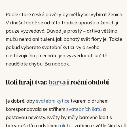
Podle staré české pověry by měl kytici vybírat ženich.
V dnešní době se od této tradice upouští a ženich ji
pouze vyzvedává. Důvod je prostý – drtivá většina
mužů nemá ani tušení, jak bohatý svět flóry je. Takže
pokud vyberete svatební kytici vy a svého
nastávajícího ji necháte jen vyzvednout, určitě
neuděláte chybu. Ba naopak.
Roli hrají tvar,
barva
i roční období
Je dobré, aby
svatební kytice
tvarem a druhem
korespondovala se střihem
svatebních šatů
a
postavou nevěsty. Květy by měly barevně ladit s
barvou šatů a odstínem
pleti
– zatímco světlejším typů