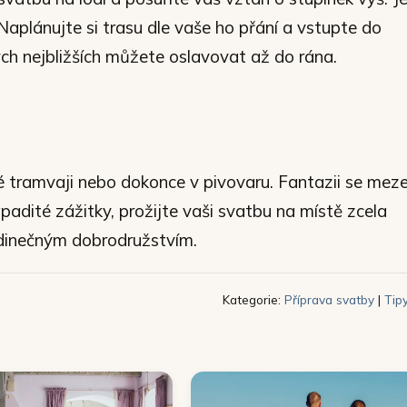
Naplánujte si trasu dle vaše ho přání a vstupte do
ých nejbližších můžete oslavovat až do rána.
 tramvaji nebo dokonce v pivovaru. Fantazii se mez
ápadité zážitky, prožijte vaši svatbu na místě zcela
edinečným dobrodružstvím.
Kategorie:
Příprava svatby
|
Tip