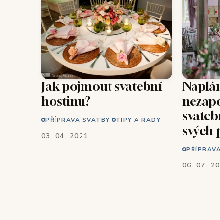
Jak pojmout svatební
Naplá
hostinu?
nezap
svateb
PŘÍPRAVA SVATBY
TIPY A RADY
svých 
03. 04. 2021
PŘÍPRAV
06. 07. 2