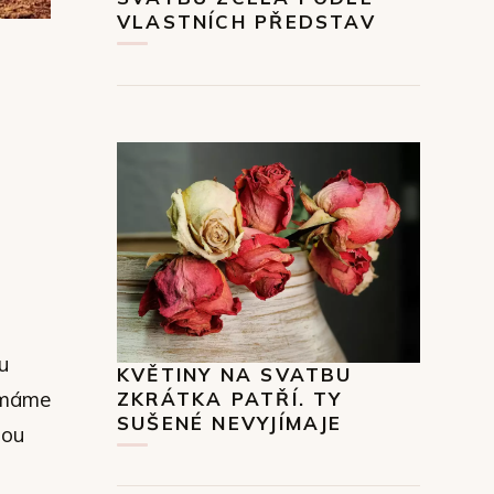
VLASTNÍCH PŘEDSTAV
u
KVĚTINY NA SVATBU
s máme
ZKRÁTKA PATŘÍ. TY
SUŠENÉ NEVYJÍMAJE
hou