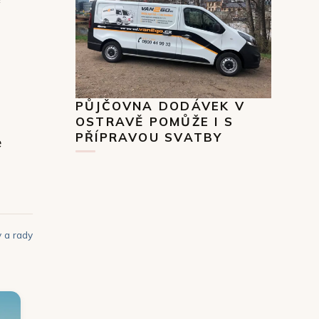
PŮJČOVNA DODÁVEK V
OSTRAVĚ POMŮŽE I S
PŘÍPRAVOU SVATBY
e
y a rady