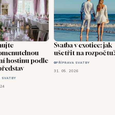
nujte
Svatba v exotice: jak
omenutelnou
ušetřit na rozpočtu
ní hostinu podle
PŘÍPRAVA SVATBY
představ
31. 05. 2026
A SVATBY
024