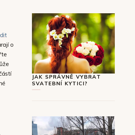
dit
rají o
řte
může
ástí
JAK SPRÁVNĚ VYBRAT
né
SVATEBNÍ KYTICI?
e