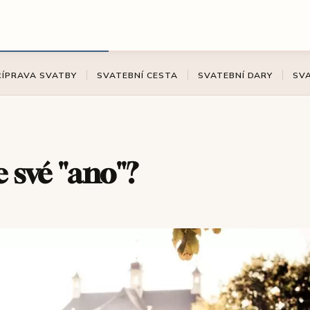
ŘÍPRAVA SVATBY
SVATEBNÍ CESTA
SVATEBNÍ DARY
SV
e své "ano"?