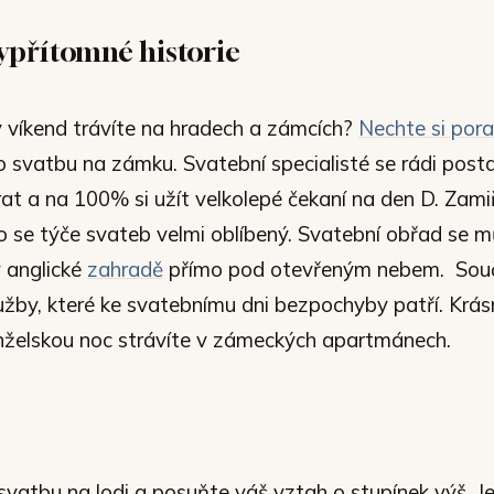
ypřítomné historie
ý víkend trávíte na hradech a zámcích?
Nechte si pora
 svatbu na zámku. Svatební specialisté se rádi posta
at a na 100% si užít velkolepé čekaní na den D. Zami
 se týče svateb velmi oblíbený. Svatební obřad se 
v anglické
zahradě
přímo pod otevřeným nebem. Souč
lužby, které ke svatebnímu dni bezpochyby patří. Krás
nželskou noc strávíte v zámeckých apartmánech.
svatbu na lodi a posuňte váš vztah o stupínek výš. J