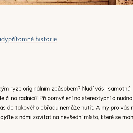
dypřítomné historie
kým ryze originálním způsobem? Nudí vás i samotná
le či na radnici? Při pomyšlení na stereotypní a nudno
vás do takového obřadu nemůže nutit. A my pro vá
. Pojďte s námi zavítat na nevšední místa, které se mo