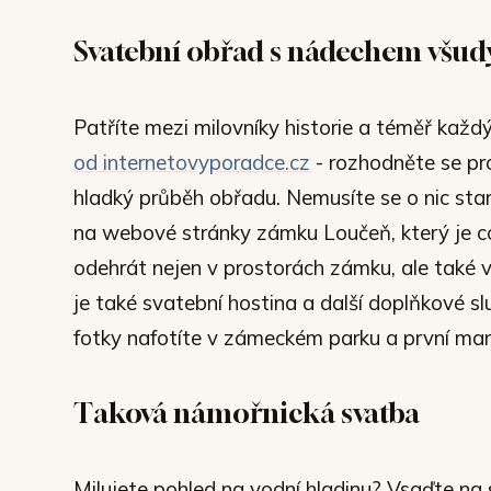
Svatební obřad s nádechem všud
Patříte mezi milovníky historie a téměř každ
od internetovyporadce.cz
- rozhodněte se pro
hladký průběh obřadu. Nemusíte se o nic star
na webové stránky zámku Loučeň, který je co
odehrát nejen v prostorách zámku, ale také 
je také svatební hostina a další doplňkové s
fotky nafotíte v zámeckém parku a první ma
Taková námořnická svatba
Milujete pohled na vodní hladinu? Vsaďte na 