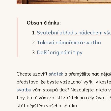
Obsah článku:
Svatební obřad s nádechem všu
Taková námořnická svatba
Další originální tipy
Chcete uzavřít
sňatek
a přemýšlíte nad něja
představa, že byste vaše „ano“ vyřkli v koste
svatbu
vám stoupá tlak? Nezoufejte, nikdo 
tipy, které vám zajistí zážitek na celý život
stát dějištěm vašeho sňatku.