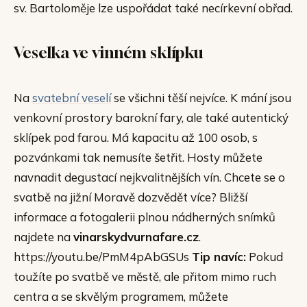
sv. Bartoloměje lze uspořádat také necírkevní obřad.
Veselka ve vinném sklípku
Na
svatební veselí
se všichni těší nejvíce. K mání jsou
venkovní prostory barokní fary, ale také autentický
sklípek pod farou. Má kapacitu až 100 osob, s
pozvánkami tak nemusíte šetřit. Hosty můžete
navnadit degustací nejkvalitnějších vín. Chcete se o
svatbě na jižní Moravě dozvědět více? Bližší
informace a fotogalerii plnou nádherných snímků
najdete na
vinarskydvurnafare.cz
.
https://youtu.be/PmM4pAbGSUs
Tip navíc:
Pokud
toužíte po svatbě ve městě, ale přitom mimo ruch
centra a se skvělým programem, můžete