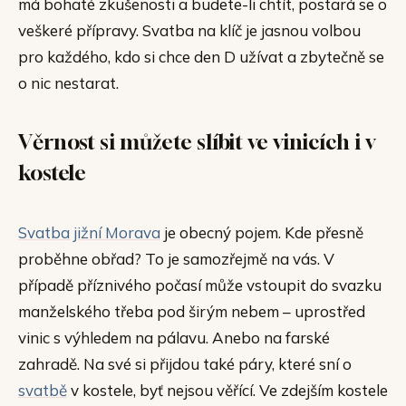
má bohaté zkušenosti a budete-li chtít, postará se o
veškeré přípravy. Svatba na klíč je jasnou volbou
pro každého, kdo si chce den D užívat a zbytečně se
o nic nestarat.
Věrnost si můžete slíbit ve vinicích i v
kostele
Svatba jižní Morava
je obecný pojem. Kde přesně
proběhne obřad? To je samozřejmě na vás. V
případě příznivého počasí může vstoupit do svazku
manželského třeba pod širým nebem – uprostřed
vinic s výhledem na pálavu. Anebo na farské
zahradě. Na své si přijdou také páry, které sní o
svatbě
v kostele, byť nejsou věřící. Ve zdejším kostele