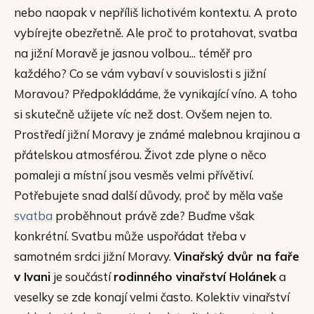
nebo naopak v nepříliš lichotivém kontextu. A proto
vybírejte obezřetně. Ale proč to protahovat, svatba
na jižní Moravě je jasnou volbou... téměř pro
každého? Co se vám vybaví v souvislosti s jižní
Moravou? Předpokládáme, že vynikající víno. A toho
si skutečně užijete víc než dost. Ovšem nejen to.
Prostředí jižní Moravy je známé malebnou krajinou a
přátelskou atmosférou. Život zde plyne o něco
pomaleji a místní jsou vesměs velmi přívětiví.
Potřebujete snad další důvody, proč by měla vaše
svatba
proběhnout právě zde? Buďme však
konkrétní. Svatbu může uspořádat třeba v
samotném srdci jižní Moravy.
Vinařský dvůr na faře
v Ivani
je součástí
rodinného vinařství Holánek
a
veselky se zde konají velmi často. Kolektiv vinařství