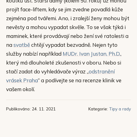
koutků úst. Starší dámy (kolem 50. roku) už mohou
projít face-liftem, kdy se jim zvedne povadlá kůže
zejména pod tvářemi. Ano, i zralejší ženy mohou být
nevěsty a mohou vypadat skvěle. To se však týká i
maminek, které provdávají nebo žení své ratolesti a
na
svatbě
chtějí vypadat bezvadně. Nejen tyto
služby nabízí například
MUDr. Ivan Justan, Ph.D.
,
který má dlouholeté zkušenosti v oboru. Nebo si
stačí zadat do vyhledávače výraz „
odstranění
vrásek Praha
“ a podívejte se na recenze klinik ve
vašem okolí.
Publikováno: 24. 11. 2021
Kategorie:
Tipy a rady