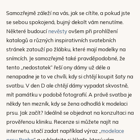
Samozřejmě záleží na vás, jak se cítíte, a pokud jste
se sebou spokojená, bujný dekolt vám nenutíme.
Některé budoucí
nevěsty
ovšem při prohlížení
katalogů a různých inspirativních svatebních
stránek zatouží po žlábku, které mají modelky na
snímcích. Je samozřejmě také pravděpodobné, že
tento „nedostatek“ řeší ony dámy už déle a
nenapadne je to ve chvíli, kdy si chtějí koupit šaty na
svatbu. V den D ale chtějí dámy vypadat skvostně,
mít památku v podobě fotografií. A právě svatba je
někdy ten mezník, kdy se žena odhodlá k modelaci
prsu. Jak začít? Ideálně se objednat na konzultaci na
prověřenou kliniku. Recenze si můžete najít na
internetu, stačí zadat například výraz „
modelace
prsu Praha
“ a vyhledejte si lékaře, který vám