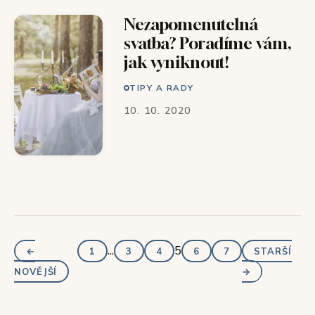
Nezapomenutelná
svatba? Poradíme vám,
jak vyniknout!
TIPY A RADY
10. 10. 2020
...
5
←
1
3
4
6
7
STARŠÍ
NOVĚJŠÍ
→