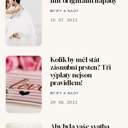
mít originální nápady
TIPY A RADY
10. 07. 2021
Kolik by měl stát
zásnubní prsten? Tři
výplaty nejsou
pravidlem!
TIPY A RADY
29. 06. 2021
Aby byla vaše svatba