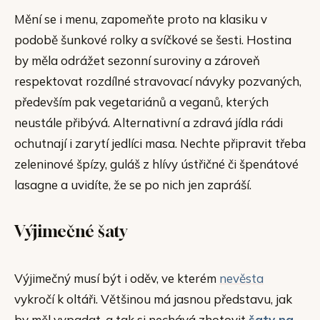
Mění se i menu, zapomeňte proto na klasiku v
podobě šunkové rolky a svíčkové se šesti. Hostina
by měla odrážet sezonní suroviny a zároveň
respektovat rozdílné stravovací návyky pozvaných,
především pak vegetariánů a veganů, kterých
neustále přibývá. Alternativní a zdravá jídla rádi
ochutnají i zarytí jedlíci masa. Nechte připravit třeba
zeleninové špízy, guláš z hlívy ústřičné či špenátové
lasagne a uvidíte, že se po nich jen zapráší.
Výjimečné šaty
Výjimečný musí být i oděv, ve kterém
nevěsta
vykročí k oltáři. Většinou má jasnou představu, jak
by měl vypadat, a tak si nechává zhotovit
šaty na