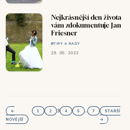
Nejkrásnější den života
vám zdokumentuje Jan
Friesner
TIPY A RADY
29. 05. 2023
3
...
←
1
2
4
5
7
STARŠÍ
NOVĚJŠÍ
→