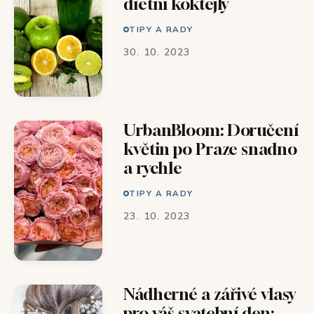
dietní koktejly
TIPY A RADY
30. 10. 2023
UrbanBloom: Doručení
květin po Praze snadno
a rychle
TIPY A RADY
23. 10. 2023
Nádherné a zářivé vlasy
pro váš svatební den: