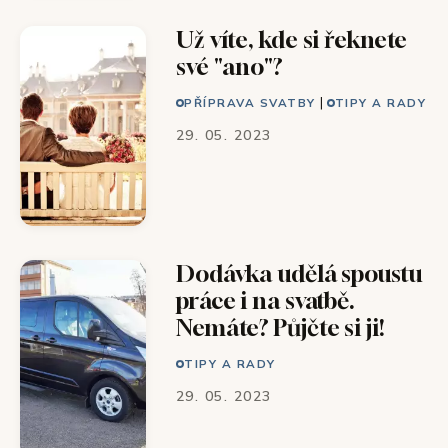
Už víte, kde si řeknete
své "ano"?
|
PŘÍPRAVA SVATBY
TIPY A RADY
29. 05. 2023
Dodávka udělá spoustu
práce i na svatbě.
Nemáte? Půjčte si ji!
TIPY A RADY
29. 05. 2023