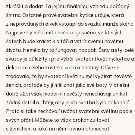
zkrášlit a dodat jí a jejímu finálnímu vzhledu pořádný
šmrnc. Ostatně právě svatební kytice určuje, která
z neprovdaných dívek vstoupí do svazku manželského.
Nejprve by měla mít
nevěsta
ujasněno, ve kterých
šatech bude kráčet k oltáři a vstříc svému novému
životu. Nemělo by to fungovat naopak. Šaty a styl celé
svatby je důležitý i pro výběr svatební květiny, kytice a
dekorace celého kostela,
vozu
a hostiny. Dříve se
tradovalo, že by svatební květinu měl vybírat nevěstě
ženich, protože by ji měl znát jako své boty. V dnešní
době už si však moderní nevěsty nenechávají unikat
žádný detail a chtějí, aby jejich svatba byla dokonalá.
Proto si také nechávají uvázat svatební květinu podle
svých přání. Můžete to však prokonzultovat
s ženichem a také na něm rovnou přenechat