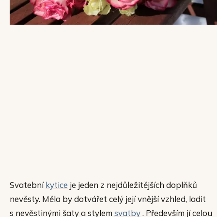
Svatební
kytice
je jeden z nejdůležitějších doplňků
nevěsty. Měla by dotvářet celý její vnější vzhled, ladit
s nevěstinými šaty a stylem
svatby
. Především jí celou