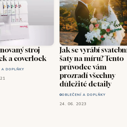
ovaný stroj
Jak se vyrábí svatebn
ck a coverlock
šaty na míru? Tento
průvodce vám
 A DOPLŇKY
prozradí všechny
021
důležité detaily
OBLEČENÍ A DOPLŇKY
24. 06. 2023