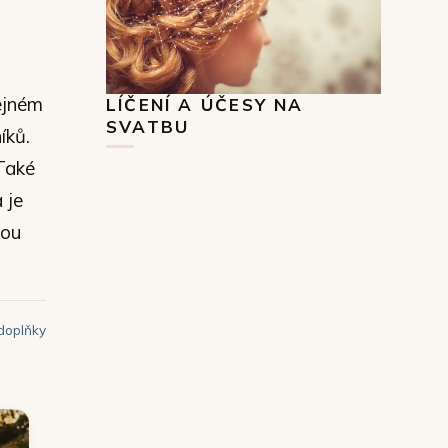
tejném
LÍČENÍ A ÚČESY NA
SVATBU
íků.
 Také
 je
nou
doplňky