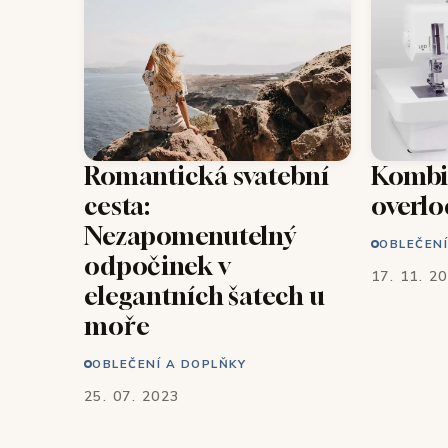
Romantická svatební
Kombin
cesta:
overlo
Nezapomenutelný
OBLEČENÍ
odpočinek v
17. 11. 2
elegantních šatech u
moře
OBLEČENÍ A DOPLŇKY
25. 07. 2023