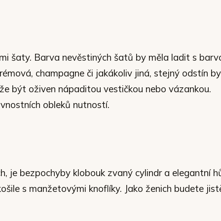
lými šaty. Barva nevěstiných šatů by měla ladit s barv
rémová, champagne či jakákoliv jiná, stejný odstín b
 může být oživen nápaditou vestičkou nebo vázankou.
vnostních obleků nutností.
 je bezpochyby klobouk zvaný cylindr a elegantní hů
šile s manžetovými knoflíky. Jako ženich budete jist