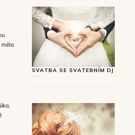
ou
y měla
SVATBA SE SVATEBNÍM DJ
lka.
ě