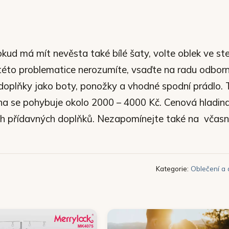
okud má mít nevěsta také bílé šaty, volte oblek ve s
 této problematice nerozumíte, vsaďte na radu odborn
 doplňky jako boty, ponožky a vhodné spodní prádlo.
na se pohybuje okolo 2000 – 4000 Kč. Cenová hladina
ch přídavných doplňků. Nezapomínejte také na včas
Kategorie:
Oblečení a 