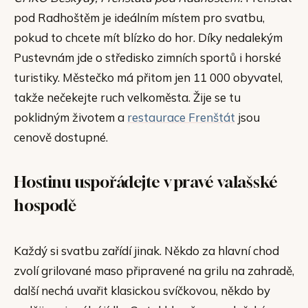
pod Radhoštěm je ideálním místem pro svatbu,
pokud to chcete mít blízko do hor. Díky nedalekým
Pustevnám jde o středisko zimních sportů i horské
turistiky. Městečko má přitom jen 11 000 obyvatel,
takže nečekejte ruch velkoměsta. Žije se tu
poklidným životem a
restaurace Frenštát
jsou
cenově dostupné.
Hostinu uspořádejte v pravé valašské
hospodě
Každý si svatbu zařídí jinak. Někdo za hlavní chod
zvolí grilované maso připravené na grilu na zahradě,
další nechá uvařit klasickou svíčkovou, někdo by