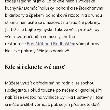
raději regionální jídlo. Co takhle něco z valašské
kuchyně? Domácí halušky, pohanka se šťouchanými
brambory a špekem, pohankové rizoto. Na druhou
stranu, nemusíte se omezovat na tradiční pokrmy.
Jestliže se bojíte vymýšlet takové věci, protože by
všem svatebčanům nemusely chutnat,
restaurace
Frenštát pod Radhoštěm
vám připraví i
klasické pokrmy. Vše je o domluvě.
Kde si řeknete své ano?
Můžete využít obřadní síň na radnici se sochou
Radegasta. Pokud toužíte po něčem originálnějším,
nabízí se svatba na vyhlídce Cyrilka Pustevny. I tam
si můžete slíbit věrnost, pak se jen přesunete dolů