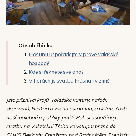
Obsah článku:
Hostinu uspořádejte v pravé valašské
hospodě
Kde si řeknete své ano?
V horách je svatba krásná i v zimě
Jste příznivci krojů, valašské kultury, nářečí,
skanzenů, Beskyd a všeho ostatního, co k této části
naší malebné republiky patří? Pak si uspořádejte
svatbu na Valašsku! Třeba ve vstupní bráně do
CHKO Beskydy, Frenštátu pod Radhoštěm.
Frenštát