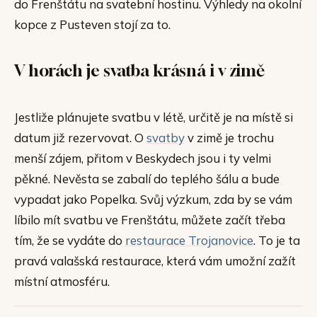
do Frenštátu na svatební hostinu. Výhledy na okolní
kopce z Pusteven stojí za to.
V horách je svatba krásná i v zimě
Jestliže plánujete svatbu v létě, určitě je na místě si
datum již rezervovat. O
svatby
v zimě je trochu
menší zájem, přitom v Beskydech jsou i ty velmi
pěkné. Nevěsta se zabalí do teplého šálu a bude
vypadat jako Popelka. Svůj výzkum, zda by se vám
líbilo mít svatbu ve Frenštátu, můžete začít třeba
tím, že se vydáte do
restaurace Trojanovice
. To je ta
pravá valašská restaurace, která vám umožní zažít
místní atmosféru.