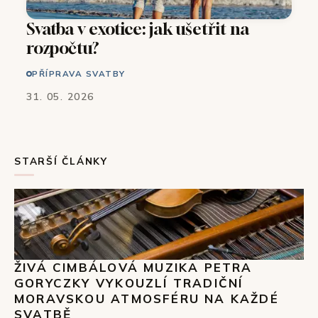
Svatba v exotice: jak ušetřit na
rozpočtu?
PŘÍPRAVA SVATBY
31. 05. 2026
STARŠÍ ČLÁNKY
ŽIVÁ CIMBÁLOVÁ MUZIKA PETRA
GORYCZKY VYKOUZLÍ TRADIČNÍ
MORAVSKOU ATMOSFÉRU NA KAŽDÉ
SVATBĚ