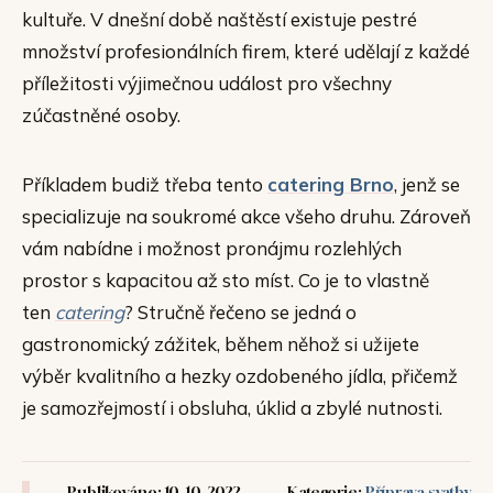
kultuře. V dnešní době naštěstí existuje pestré
množství profesionálních firem, které udělají z každé
příležitosti výjimečnou událost pro všechny
zúčastněné osoby.
Příkladem budiž třeba tento
catering Brno
, jenž se
specializuje na soukromé akce všeho druhu. Zároveň
vám nabídne i možnost pronájmu rozlehlých
prostor s kapacitou až sto míst. Co je to vlastně
ten
catering
? Stručně řečeno se jedná o
gastronomický zážitek, během něhož si užijete
výběr kvalitního a hezky ozdobeného jídla, přičemž
je samozřejmostí i obsluha, úklid a zbylé nutnosti.
Publikováno: 10. 10. 2022
Kategorie:
Příprava svatby