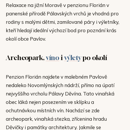
Relaxace na jižní Moravě v penzionu Florián v
panenské přírodě Pálavských vrchů je vhodná pro
rodiny s malými dětmi, zamilované páry i výletníky,
kteří hledají ideální výchozí bod pro poznání krás
okolí obce Pavlov.
Archeopark,
víno
i
výlety
po okolí
Penzion Florián najdete v malebném Pavlově
nedaleko Novomlýnských nádrží, přímo na úpatí
nejvyššího vrcholu Pálavy Děvína. Tato vinařská
obec láká nejen posezením ve sklípku a
ochutnávkou místních vín. Nachází se zde
archeopark, vinařská stezka, zřícenina hradu
Děvičky i památky architektury. Jakmile se