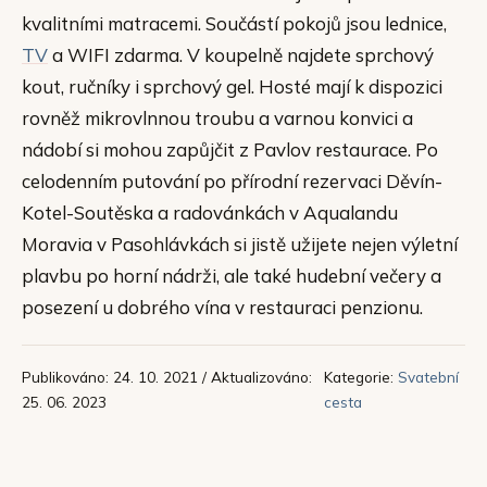
kvalitními matracemi. Součástí pokojů jsou lednice,
TV
a WIFI zdarma. V koupelně najdete sprchový
kout, ručníky i sprchový gel. Hosté mají k dispozici
rovněž mikrovlnnou troubu a varnou konvici a
nádobí si mohou zapůjčit z Pavlov restaurace. Po
celodenním putování po přírodní rezervaci Děvín-
Kotel-Soutěska a radovánkách v Aqualandu
Moravia v Pasohlávkách si jistě užijete nejen výletní
plavbu po horní nádrži, ale také hudební večery a
posezení u dobrého vína v restauraci penzionu.
Publikováno: 24. 10. 2021 / Aktualizováno:
Kategorie:
Svatební
25. 06. 2023
cesta