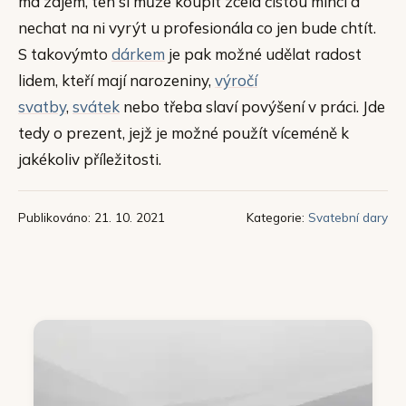
má zájem, ten si může koupit zcela čistou minci a
nechat na ni vyrýt u profesionála co jen bude chtít.
S takovýmto
dárkem
je pak možné udělat radost
lidem, kteří mají narozeniny,
výročí
svatby
,
svátek
nebo třeba slaví povýšení v práci. Jde
tedy o prezent, jejž je možné použít víceméně k
jakékoliv příležitosti.
Publikováno: 21. 10. 2021
Kategorie:
Svatební dary