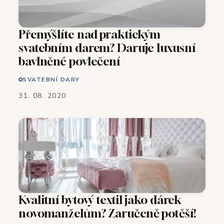
Přemýšlíte nad praktickým
svatebním darem? Daruje luxusní
bavlněné povlečení
SVATEBNÍ DARY
31. 08. 2020
Kvalitní bytový textil jako dárek
novomanželům? Zaručeně potěší!