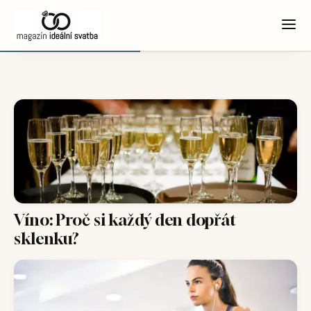
Víno: Proč si každý den dopřát
sklenku?